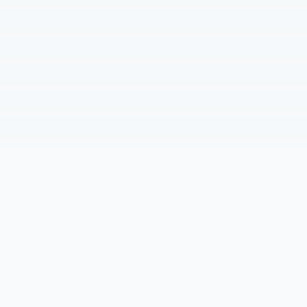
北斗安心联
河南星联互动科技有限公司
专注北斗车辆位置信息系统
快速链接