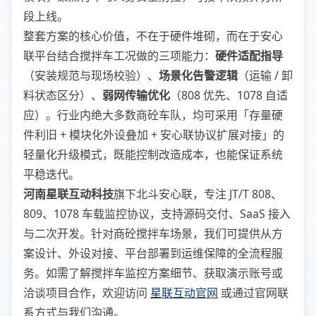
段上线。
整套方案的核心价值，不在于硬件堆砌，而在于安心
联平台结合搅拌车工况做的三项能力：
硬件适配指导
（安装规范与现场校验）、
场景化告警逻辑
（运输 / 卸
料状态区分）、
弱网传输优化
（808 优先、1078 自适
应）。行业内绝大多数商砼车队，均可采用「存量硬
件利旧 + 模块化外设叠加 + 安心联协议扩展对接」的
轻量化升级模式，既能控制改造成本，也能保证系统
平稳迭代。
河南星联互动科技
旗下北斗安心联，专注 JT/T 808、
809、1078 车载监控协议，支持源码交付、SaaS 接入
与二次开发。针对商砼搅拌车场景，我们可提供从方
案设计、外设对接、平台部署到运维保障的全流程服
务。如需了解搅拌车监控方案细节、获取演示账号或
洽谈项目合作，欢迎访问
星联互动官网
或通过官网联
系方式与我们沟通。