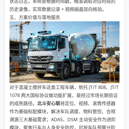
状态日志，系统会根据时间戳，精准调取对应时段的
历史录像，实现数据记录 + 视频画面双向核验。
五、方案价值与落地服务
对于混凝土搅拌车这类工程车辆，依托 JT/T 808、JT/T
1078 两大国标协议做功能扩展，是经过市场长期验证
的成熟路径。
北斗安心联
将定位、视频、滚筒传感器
作为基础标配模块，解决车队调度、物料管控、合规
溯源三大基础需求；ADAS、DSM 主动安全作为进阶
模块，聚焦行车与人身安全防控，可按车队预算分阶