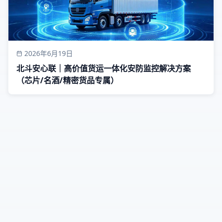
2026年6月19日
北斗安心联｜高价值货运一体化安防监控解决方案
（芯片/名酒/精密货品专属）