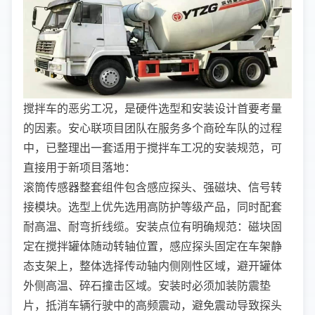
搅拌车的恶劣工况，是硬件选型和安装设计首要考量
的因素。安心联项目团队在服务多个商砼车队的过程
中，已整理出一套适用于搅拌车工况的安装规范，可
直接用于新项目落地：
滚筒传感器整套组件包含感应探头、强磁块、信号转
接模块。选型上优先选用高防护等级产品，同时配套
耐高温、耐弯折线缆。安装点位有明确规范：磁块固
定在搅拌罐体随动转轴位置，感应探头固定在车架静
态支架上，整体选择传动轴内侧刚性区域，避开罐体
外侧高温、碎石撞击区域。安装时必须加装防震垫
片，抵消车辆行驶中的高频震动，避免震动导致探头