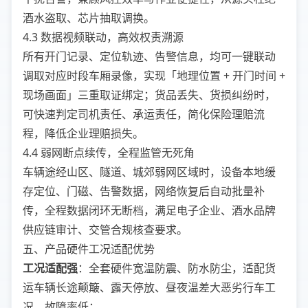
酒水盗取、芯片抽取调换。
4.3 数据视频联动，高效权责溯源
所有开门记录、定位轨迹、告警信息，均可一键联动
调取对应时段车厢录像，实现「地理位置 + 开门时间 +
现场画面」三重取证绑定；货品丢失、货损纠纷时，
可快速判定司机责任、承运责任，简化保险理赔流
程，降低企业理赔损失。
4.4 弱网断点续传，全程监管无死角
车辆途经山区、隧道、城郊弱网区域时，设备本地缓
存定位、门磁、告警数据，网络恢复后自动批量补
传，全程数据闭环无断档，满足电子企业、酒水品牌
供应链审计、交管合规核查要求。
五、产品硬件工况适配优势
工况适配强
：全套硬件宽温防震、防水防尘，适配货
运车辆长途颠簸、露天停放、昼夜温差大恶劣行车工
况，故障率低；