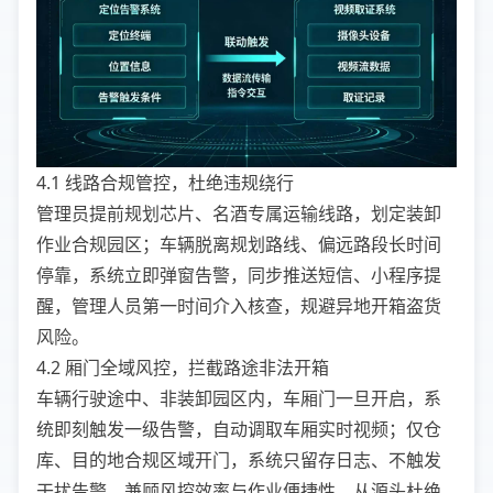
4.1 线路合规管控，杜绝违规绕行
管理员提前规划芯片、名酒专属运输线路，划定装卸
作业合规园区；车辆脱离规划路线、偏远路段长时间
停靠，系统立即弹窗告警，同步推送短信、小程序提
醒，管理人员第一时间介入核查，规避异地开箱盗货
风险。
4.2 厢门全域风控，拦截路途非法开箱
车辆行驶途中、非装卸园区内，车厢门一旦开启，系
统即刻触发一级告警，自动调取车厢实时视频；仅仓
库、目的地合规区域开门，系统只留存日志、不触发
干扰告警，兼顾风控效率与作业便捷性，从源头杜绝