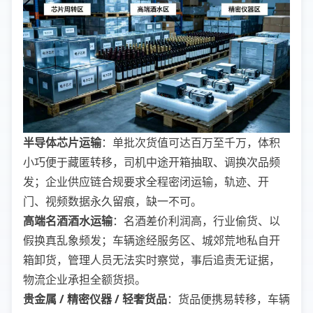
半导体芯片运输
：单批次货值可达百万至千万，体积
小巧便于藏匿转移，司机中途开箱抽取、调换次品频
发；企业供应链合规要求全程密闭运输，轨迹、开
门、视频数据永久留痕，缺一不可。
高端名酒酒水运输
：名酒差价利润高，行业偷货、以
假换真乱象频发；车辆途经服务区、城郊荒地私自开
箱卸货，管理人员无法实时察觉，事后追责无证据，
物流企业承担全额货损。
贵金属 / 精密仪器 / 轻奢货品
：货品便携易转移，车辆