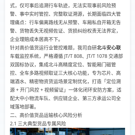
式，仅可事后追溯行车轨迹，无法实现事前风险预
警、事中实时管控、完整取证溯源，长期面临四大管
理痛点：行车偏离路线无从预警、车厢私自开箱无告
警、货物丢失无视频佐证、货损纠纷权责无法界定，
企业理赔成本居高不下。
针对高价值货运行业管控难题，我司自研
北斗安心联
车载监控系统，严格遵循 JT/T 808、JT/T 1078 交通部
双国标协议，集成北斗高精度定位、智能厢门磁管
控、全车多路视频取证三大核心功能，专为芯片、高
端酒水、精密物资货运场景定制优化，打造「定位溯
源 + 开门风控 + 视频留证」一体化闭环安防方案，适
配大中小物流车队、供应链企业、第三方承运公司全
域落地部署。
二、高价值货品运输核心风险分析
2.1 三大典型货品专属风险