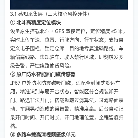
3.1 感知采集层（三大核心风控硬件）
① 北斗高精度定位模块
设备原生搭载北斗 + GPS 双模定位，定位精度 ≤5 米，
实时上传车速、位置、行驶方向、行车状态；支持自
定义电子围栏，锁定仓库—目的地专属运输路线，车
辆偏离线路、违规驻车、驶入禁行区域，即刻触发多
级告警，严控绕路偷货风险。
② 原厂防水智能厢门磁传感器
IP67 户外防水防震磁吸门磁，适配全封闭式货运车
厢，精准识别车厢开合状态，智能区分合规装卸开
门、路途非法开门；搭载颠簸过滤算法，过滤路面震
动、车厢晃动造成的误告警，精准度高。后台自动记
录开门时间、开门时长、开门地理位置，全程留痕归
档。
③ 多路车载高清视频摄像单元