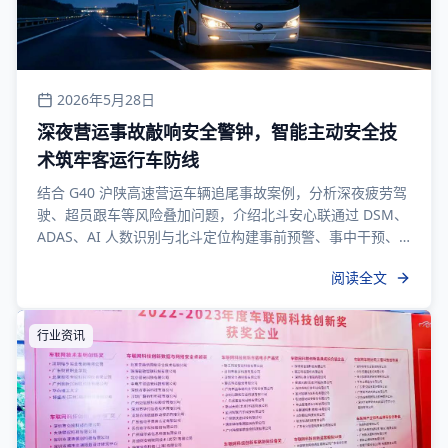
2026年5月28日
深夜营运事故敲响安全警钟，智能主动安全技
术筑牢客运行车防线
结合 G40 沪陕高速营运车辆追尾事故案例，分析深夜疲劳驾
驶、超员跟车等风险叠加问题，介绍北斗安心联通过 DSM、
ADAS、AI 人数识别与北斗定位构建事前预警、事中干预、
事后溯源的一体化客运安全管控能力。
阅读全文
行业资讯