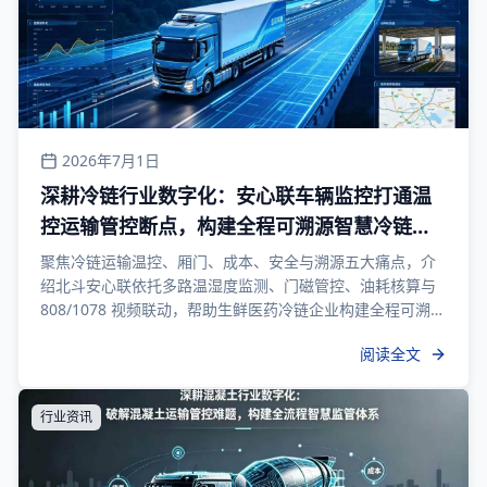
2026年7月1日
深耕冷链行业数字化：安心联车辆监控打通温
控运输管控断点，构建全程可溯源智慧冷链监
管体系
聚焦冷链运输温控、厢门、成本、安全与溯源五大痛点，介
绍北斗安心联依托多路温湿度监测、门磁管控、油耗核算与
808/1078 视频联动，帮助生鲜医药冷链企业构建全程可溯源
智慧监管体系。
阅读全文
行业资讯