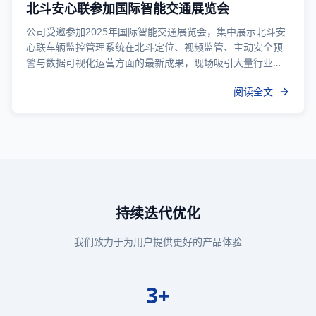
北斗安心联参加国际智能交通展览会
公司受邀参加2025年国际智能交通展览会，集中展示北斗安
心联车辆监控管理系统在北斗定位、视频监管、主动安全预
警与数据可视化运营方面的最新成果，现场吸引大量行业客
户交流洽谈并达成多项合作意向，进一步提升品牌在智慧交
阅读全文
通领域的影响力，同时为后续产品国际化推广与行业生态合
作打开了更大空间和落地机遇，释放持续增长潜力。
持续迭代优化
我们致力于为用户提供更好的产品体验
3+