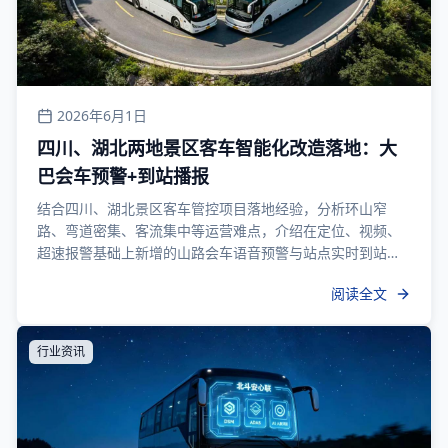
2026年6月1日
四川、湖北两地景区客车智能化改造落地：大
巴会车预警+到站播报
结合四川、湖北景区客车管控项目落地经验，分析环山窄
路、弯道密集、客流集中等运营难点，介绍在定位、视频、
超速报警基础上新增的山路会车语音预警与站点实时到站大
屏播报两项定制功能，及与原有监控体系的协同使用方式。
阅读全文
行业资讯