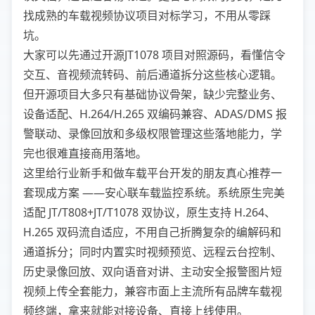
找成熟的车载视频协议项目对标学习，不用从零踩
坑。
大家可以先通过开源JT1078 项目对照源码，看懂信令
交互、音视频流转码、前后通道拆分这些核心逻辑。
但开源项目大多只有基础协议骨架，缺少完整业务、
设备适配、H.264/H.265 双编码兼容、ADAS/DMS 报
警联动、录像回放和多级权限管理这些落地能力，学
完也很难直接商用落地。
这里给行业新手和做车载平台开发的朋友真心推荐一
套现成方案 ——安心联车载监控系统。系统原生完美
适配 JT/T808+JT/T1078 双协议，原生支持 H.264、
H.265 双码流自适应，不用自己折腾复杂的编解码和
通道拆分；同时内置实时视频预览、远程云台控制、
历史录像回放、双向语音对讲、主动安全报警图片短
视频上传全套能力，兼容市面上主流所有品牌车载视
频终端，拿来就能对接设备、直接上线使用。