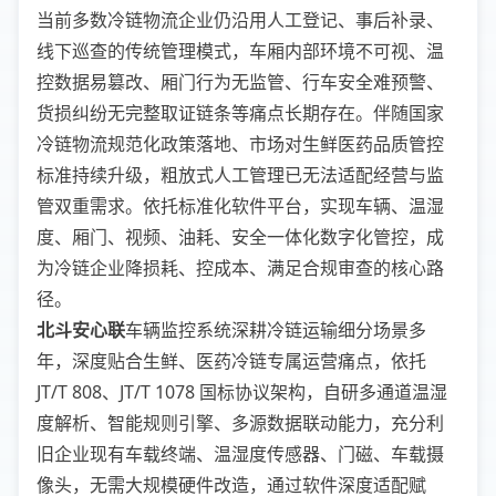
当前多数冷链物流企业仍沿用人工登记、事后补录、
线下巡查的传统管理模式，车厢内部环境不可视、温
控数据易篡改、厢门行为无监管、行车安全难预警、
货损纠纷无完整取证链条等痛点长期存在。伴随国家
冷链物流规范化政策落地、市场对生鲜医药品质管控
标准持续升级，粗放式人工管理已无法适配经营与监
管双重需求。依托标准化软件平台，实现车辆、温湿
度、厢门、视频、油耗、安全一体化数字化管控，成
为冷链企业降损耗、控成本、满足合规审查的核心路
径。
北斗安心联
车辆监控系统深耕冷链运输细分场景多
年，深度贴合生鲜、医药冷链专属运营痛点，依托
JT/T 808、JT/T 1078 国标协议架构，自研多通道温湿
度解析、智能规则引擎、多源数据联动能力，充分利
旧企业现有车载终端、温湿度传感器、门磁、车载摄
像头，无需大规模硬件改造，通过软件深度适配赋