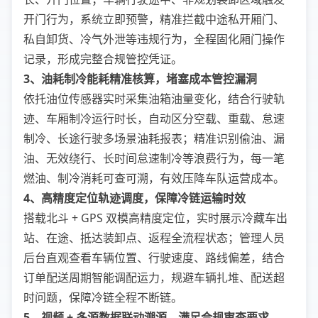
开门行为，系统立即预警，精准拦截中途私开厢门、
私自卸货、冷气外泄等违规行为，全程固化厢门操作
记录，形成完整合规管控凭证。
3、油耗制冷能耗精准核算，堵塞成本管控漏洞
依托油位传感器实时采集油箱油量变化，结合行驶轨
迹、车厢制冷运行时长，自动区分空载、重载、怠速
制冷、长途行驶多场景油耗报表；精准识别偷油、漏
油、无效绕行、长时间怠速制冷等浪费行为，每一笔
燃油、制冷消耗可查可溯，有效压降车队运营成本。
4、高精度定位轨迹调度，保障冷链运输时效
搭载北斗 + GPS 双模高精度定位，实时展示冷藏车出
站、在途、抵达装卸点、返程全流程状态；管理人员
后台直观查看车辆位置、行驶速度、路线偏差，结合
订单配送周期智能调配运力，规避车辆扎堆、配送超
时问题，保障冷链全程不断链。
5、视频 + 多源数据联动溯源，满足合规审查要求