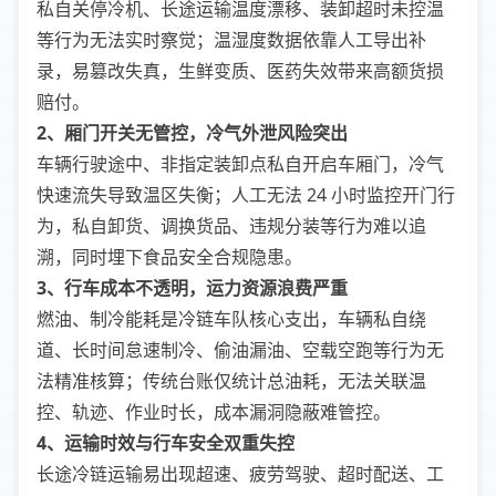
私自关停冷机、长途运输温度漂移、装卸超时未控温
等行为无法实时察觉；温湿度数据依靠人工导出补
录，易篡改失真，生鲜变质、医药失效带来高额货损
赔付。
2、厢门开关无管控，冷气外泄风险突出
车辆行驶途中、非指定装卸点私自开启车厢门，冷气
快速流失导致温区失衡；人工无法 24 小时监控开门行
为，私自卸货、调换货品、违规分装等行为难以追
溯，同时埋下食品安全合规隐患。
3、行车成本不透明，运力资源浪费严重
燃油、制冷能耗是冷链车队核心支出，车辆私自绕
道、长时间怠速制冷、偷油漏油、空载空跑等行为无
法精准核算；传统台账仅统计总油耗，无法关联温
控、轨迹、作业时长，成本漏洞隐蔽难管控。
4、运输时效与行车安全双重失控
长途冷链运输易出现超速、疲劳驾驶、超时配送、工