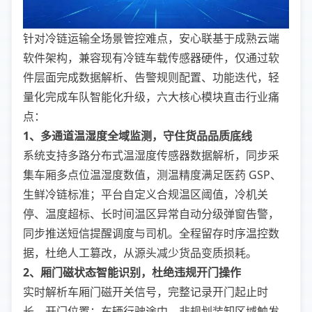
针对冷链运输全场景管控难点，安心联基于成熟云端
软件架构，兼容现有冷链车载传感器硬件，仅通过软
件层面完成数据解析、告警规则配置、功能迭代，轻
量化完成车队智能化升级，六大核心模块直击行业痛
点：
1、多通道温湿度全域监测，守住货品品质底线
系统支持多路分布式温湿度传感器数据解析，同步采
集车厢多点位温湿度数值，测温精度满足医药 GSP、
生鲜冷链标准；平台自定义合规温区阈值，冷机关
停、温度超标、长时间温区异常自动分级弹窗告警，
同步推送短信提醒调度与司机。全程留存时序温控数
据，杜绝人工篡改，从源头减少货品变质损耗。
2、厢门磁状态智能识别，杜绝违规开门操作
实时解析车厢门磁开关信号，完整记录开门起止时
长、开门位置；车辆行驶途中、非规划装卸区域触发